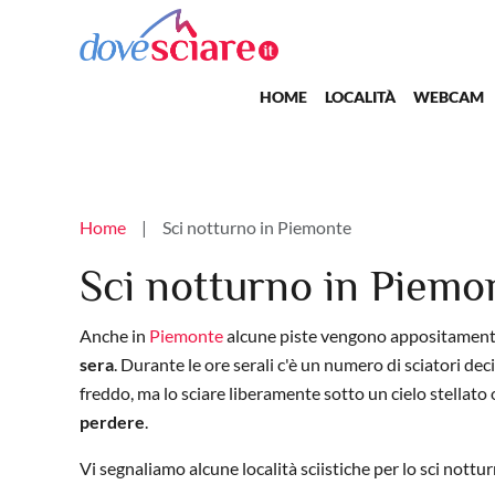
Salta al contenuto principale
Main navigation
HOME
LOCALITÀ
WEBCAM
Briciole di pane
Home
Sci notturno in Piemonte
Sci notturno in Piemo
Anche in
Piemonte
alcune piste vengono appositamente p
sera
. Durante le ore serali c'è un numero di sciatori d
freddo, ma lo sciare liberamente sotto un cielo stellato 
perdere
.
Vi segnaliamo alcune località sciistiche per lo sci nottu