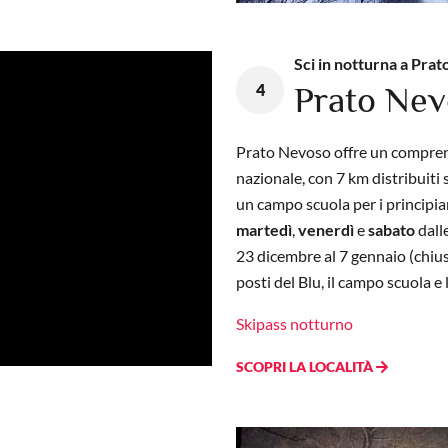
Sci in notturna a Pra
4
Prato Ne
Prato Nevoso offre un comprenso
nazionale, con 7 km distribuit
un campo scuola per i principian
martedì
,
venerdì
e
sabato
dall
23 dicembre al 7 gennaio (chiu
posti del Blu, il campo scuola e
Skipass notturno
SCOPRI LA LOCALITÀ