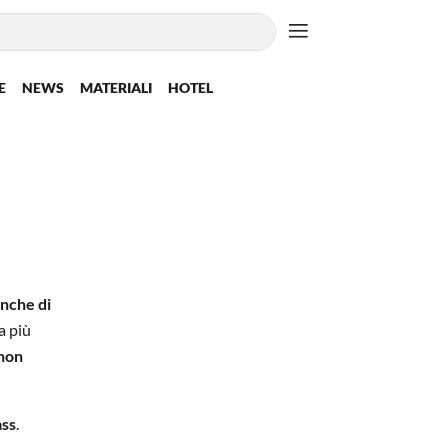
E
NEWS
MATERIALI
HOTEL
nche di
a più
 non
ass
.