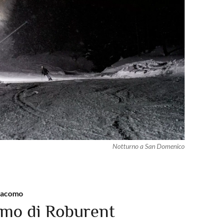
Notturno a San Domenico
Giacomo
mo di Roburent