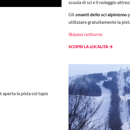
scuola di sci e il noleggio attr
Gli a
manti dello sci alpinismo
p
utilizzare gratuitamente la pist
Skipass notturno
SCOPRI LA LOCALITÀ
è aperta la pista col tapis