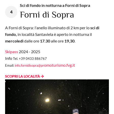
Sci di fondo in notturna a Forni di Sopra
4
Forni di Sopra
A Forni di Sopra: l'anello illuminato di 2 km per lo
sci di
fondo,
in località Santaviela è aperto in notturna il
mercoledì
dalle ore
17.30
alle ore
19,30
.
Skipass
2024 - 2025
Info
Tel. +39 0433 886767
omoturismo.fvg.it
Email:
info.fornidisopra@pr
SCOPRI LA LOCALITÀ