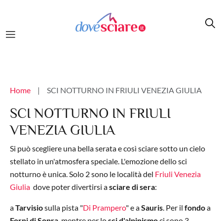
Salta al contenuto principale
Briciole di pane
Home
SCI NOTTURNO IN FRIULI VENEZIA GIULIA
SCI NOTTURNO IN FRIULI
VENEZIA GIULIA
Si può scegliere una bella serata e così sciare sotto un cielo
stellato in un'atmosfera speciale. L'emozione dello sci
notturno è unica. Solo 2 sono le località del
Friuli Venezia
Giulia
dove poter divertirsi a
sciare di sera
:
a
Tarvisio
sulla pista
"
Di Prampero
" e a
Sauris
. Per il
fondo
a
Forni di Sopra
, mentre per lo
sci d'alpinismo
ci sono 3