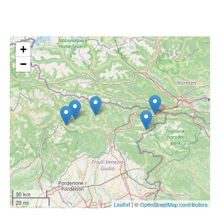
+
−
30 km
20 mi
Leaflet
| ©
OpenStreetMap contributors