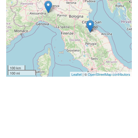
100 km
100 mi
Leaflet
| ©
OpenStreetMap contributors