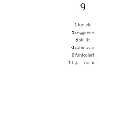
9
1
funivie
1
seggiovie
6
skilift
0
cabinovie
0
funicolari
1
tapis roulant