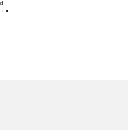
ci
i che