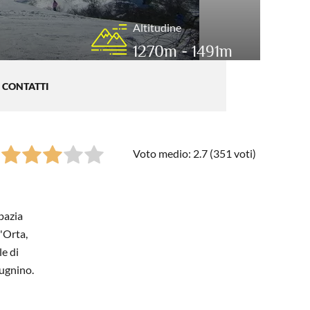
Altitudine
1270m - 1491m
CONTATTI
Voto medio: 2.7 (
351
voti)
spazia
'Orta,
e di
pugnino.