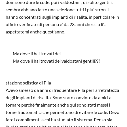
dom sono dure le code. poi i valdostani , di solito gentili,
sembra abbiano fatto una selezione tutti i piu' stron.. li
hanno concentrati sugli impianti di risalita, in particolare in
ufficio ,verificato di persona e' da 23 anni che scio li'...
aspettatemi anche quest'anno.
Ma dove li hai trovati dei
Ma dove li hai trovati dei valdostani gentili???
In risposta a
pila non adatta per i fine settimana
di
siciliano
stazione sciistica di Pila
Avevo smesso da anni di frequentare Pila per l'arretratezza
degli impianti di risalita. Sono stato convinto da amici a
tornare perché finalmente anche qui sono stati messi i
tornelli automatici che permettono di evitare le code. Devo
fare i complimenti a chi ha studiato il sistema. Penso sia
l'unica stazione sciistica ove si fa la coda sia per acquistare