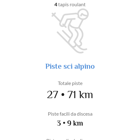
4
tapis roulant
Piste sci alpino
Totale piste
27 • 71 km
Piste facili da discesa
3 • 9 km