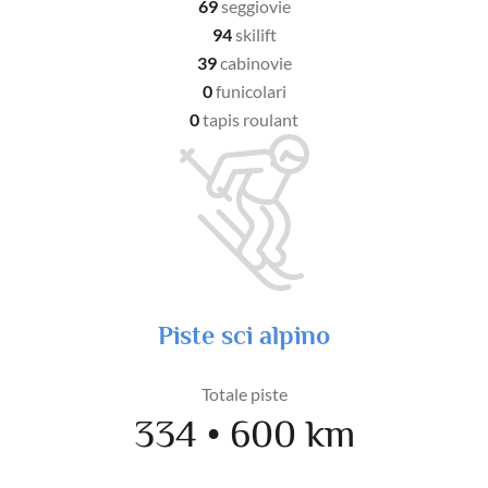
69
seggiovie
94
skilift
39
cabinovie
0
funicolari
0
tapis roulant
Piste sci alpino
Totale piste
334 • 600 km