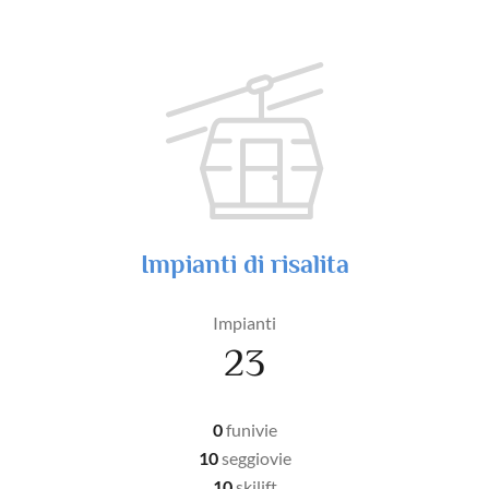
Impianti di risalita
Impianti
23
0
funivie
10
seggiovie
10
skilift