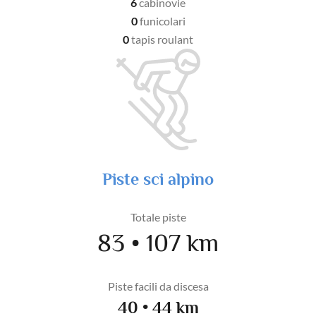
6
cabinovie
0
funicolari
0
tapis roulant
Piste sci alpino
Totale piste
83 • 107 km
Piste facili da discesa
40 • 44 km