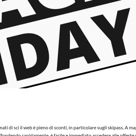
ati di sci il web è pieno di sconti, in particolare sugli skipass. A m
diffondendo rapidamente, è facile e immediato accedere alle offerte 