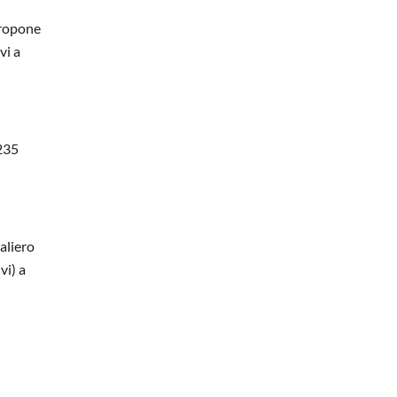
propone
vi a
 235
naliero
vi) a