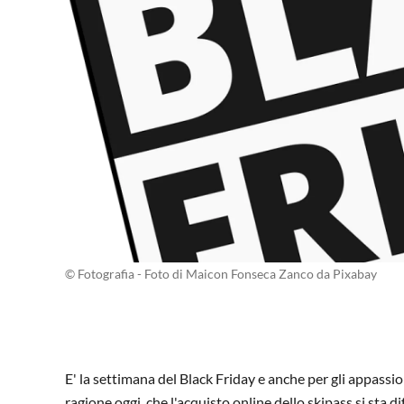
© Fotografia - Foto di Maicon Fonseca Zanco da Pixabay
E' la settimana del Black Friday e anche per gli appassion
ragione oggi, che l'acquisto online dello skipass si sta 