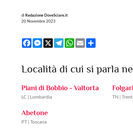
di
Redazione DoveSciare.it
20 Novembre 2023
Facebook
Messenger
X
Telegram
WhatsApp
Email
Share
Località di cui si parla ne
Piani di Bobbio - Valtorta
Folgar
LC | Lombardia
TN | Trent
Abetone
PT | Toscana