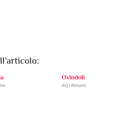
ll’articolo:
ia
Ovindoli
ino
AQ | Abruzzo