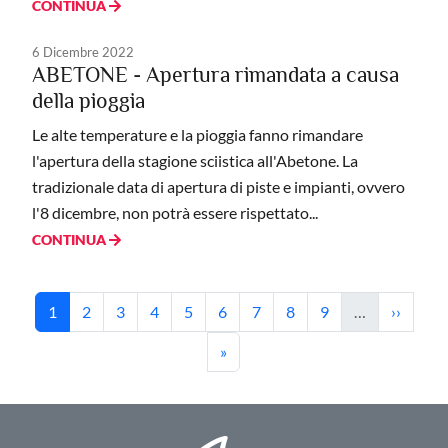
CONTINUA
6 Dicembre 2022
ABETONE - Apertura rimandata a causa
della pioggia
Le alte temperature e la pioggia fanno rimandare
l'apertura della stagione sciistica all'Abetone. La
tradizionale data di apertura di piste e impianti, ovvero
l'8 dicembre, non potrà essere rispettato...
CONTINUA
Paginazione
Pagina attuale
Pagina
Pagina
Pagina
Pagina
Pagina
Pagina
Pagina
Pagina
Pagina s
1
2
3
4
5
6
7
8
9
…
››
Ultima pagina
»