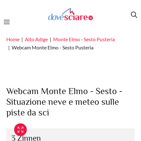
Salta al contenuto principale
Home
Alto Adige
Monte Elmo - Sesto Pusteria
Webcam Monte Elmo - Sesto Pusteria
Webcam Monte Elmo - Sesto -
Situazione neve e meteo sulle
piste da sci
3 Zinnen