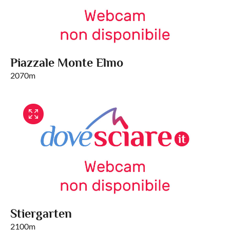
Piazzale Monte Elmo
2070m
Stiergarten
2100m