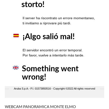
WEBCAM PANORAMICA MONTE ELMO