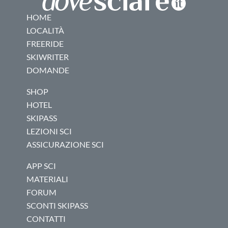
HOME
LOCALITÀ
FREERIDE
SKIWRITER
DOMANDE
SHOP
HOTEL
SKIPASS
LEZIONI SCI
ASSICURAZIONE SCI
APP SCI
MATERIALI
FORUM
SCONTI SKIPASS
CONTATTI