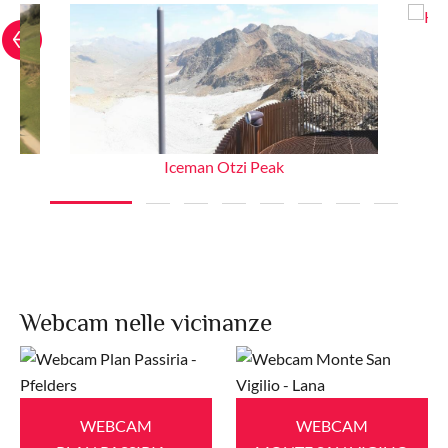
Iceman Otzi Peak
Webcam nelle vicinanze
WEBCAM
WEBCAM