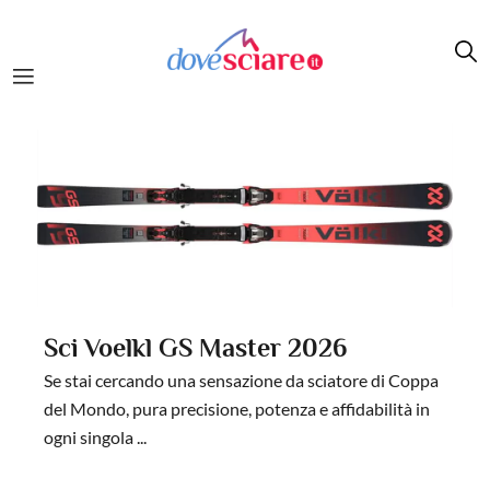
Salta al contenuto principale
Sci FISCHER RC4 Noize LT Pro
2025/2026
&nbsp;Lo sci Fischer RC4 Noize LT è modello specifico
per lo slalom gigante che stabilisce nuovi standard. La
speciale ...