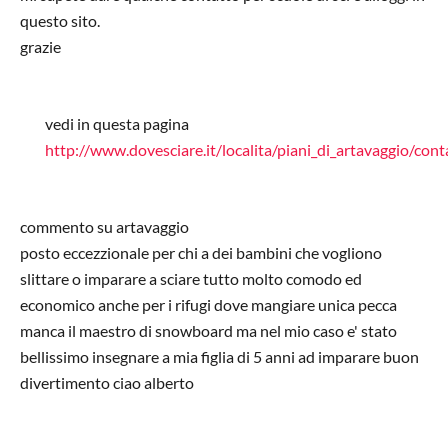
questo sito.
grazie
vedi in questa pagina
http://www.dovesciare.it/localita/piani_di_artavaggio/conta
In risposta a
sciare e alloggi
di
fabio
commento su artavaggio
posto eccezzionale per chi a dei bambini che vogliono
slittare o imparare a sciare tutto molto comodo ed
economico anche per i rifugi dove mangiare unica pecca
manca il maestro di snowboard ma nel mio caso e' stato
bellissimo insegnare a mia figlia di 5 anni ad imparare buon
divertimento ciao alberto