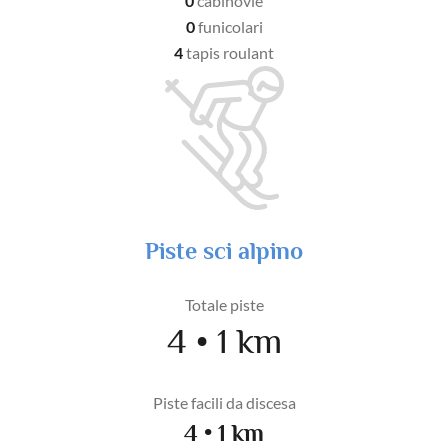
0
cabinovie
0
funicolari
4
tapis roulant
Piste sci alpino
Totale piste
4 • 1 km
Piste facili da discesa
4 • 1 km