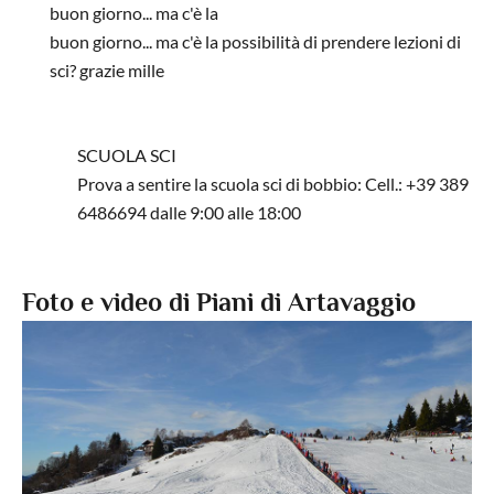
buon giorno... ma c'è la
buon giorno... ma c'è la possibilità di prendere lezioni di
sci? grazie mille
In risposta a
commento su artavaggio
di
alberto
SCUOLA SCI
Prova a sentire la scuola sci di bobbio: Cell.: +39 389
6486694 dalle 9:00 alle 18:00
In risposta a
buon giorno... ma c'è la
di
Non registrato
Foto e video di Piani di Artavaggio