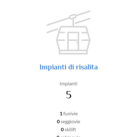
Impianti di risalita
Impianti
5
1
funivie
0
seggiovie
0
skilift