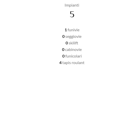
Impianti
5
1
funivie
0
seggiovie
0
skilift
0
cabinovie
0
funicolari
4
tapis roulant