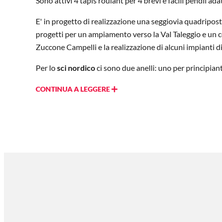
Sono attivi 4 tapis roulant per 4 brevi e facili pendii ada
E' in progetto di realizzazione una seggiovia quadripost
progetti per un ampiamento verso la Val Taleggio e un c
Zuccone Campelli e la realizzazione di alcuni impianti di 
Per lo
sci nordico
ci sono due anelli: uno per principianti
CONTINUA A LEGGERE