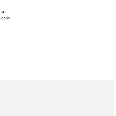
ltri
 dello