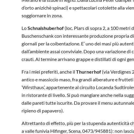
d’orto anizichè spinaci) e spettacolari cotolette alla vi
soggiornare in zona.
Lo
Schnalshuberhof
(loc. Plars di sopra 2, a 100 metr
Buschenschank con interessante produzione propria di vi
giornali per la coibentazione. E’ uno dei masi più autent
dall’ambiente assai conviviale. Dopo una variazione di c
crauti. Al termine arrivano grappe e distillati di ogni ge
Fra i miei preferiti, anche il
Thurnerhof
(via Verdignes 2
antico e massiccio maso, fra grandi alberature e frutteti
‘Wirsthaus’, appartenente al circuito Locanda Sudtirole
in ristorante di livello. Si può mangiare anche nella su
dalle pareti tutte iscurite. Da provare il menu autunnale 
ripieno di papavero).
Altrettanto di effetto, più per la stupenda autenticità che
a valle funivia Hifinger, Scena, 0473/945881): non lascia