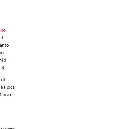
ano
ti
Tanto
imo
i di
te)
 di
è tipica
1 ora e
 erbette