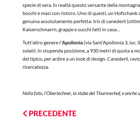
specie di sera. In realtà questo versante della montagna
boschi e masi con ristoro. Uno di questi, un Hofschank c
genuina assolutamente perfetta: tris di canederli (ottimi 
Kaiserschmarrn, grappe e succhi fatti in casa…
Tutt'altro genere l'
Apollonia
(via Sant’Apollonia 3, loc.
solatii. In stupenda posizione, a 930 metri di quota a mo
del tipico, per ardire a un look di design. Canederli, ravi
ricercatezza.
Nella foto, l'Oberlechner, la stube del Thurmerhof, e anche u
PRECEDENTE