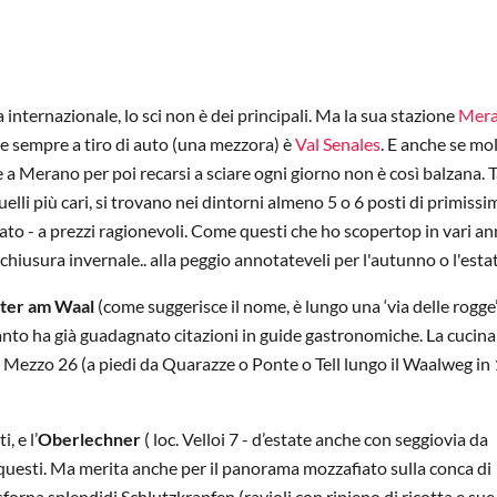
nternazionale, lo sci non è dei principali. Ma la sua stazione
Mer
re sempre a tiro di auto (una mezzora) è
Val Senales
. E anche se mol
se a Merano per poi recarsi a sciare ogni giorno non è così balzana. 
i quelli più cari, si trovano nei dintorni almeno 5 o 6 posti di primiss
to - a prezzi ragionevoli. Come questi che ho scopertop in vari ann
 chiusura invernale.. alla peggio annotateveli per l'autunno o l'esta
iter am Waal
(come suggerisce il nome, è lungo una ‘via delle rogge’
nto ha già guadagnato citazioni in guide gastronomiche. La cucina 
di Mezzo 26 (a piedi da Quarazze o Ponte o Tell lungo il Waalweg in 
, e l’
Oberlechner
( loc. Velloi 7 - d’estate anche con seggiovia da
uesti. Ma merita anche per il panorama mozzafiato sulla conca di
orna splendidi Schlutzkrapfen (ravioli con ripieno di ricotta e sue