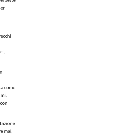
per
vecchi
ci,
un
ata come
umi,
 con
stazione
re mai,