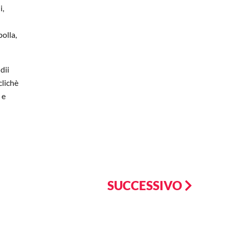
i,
polla,
dii
clichè
 e
SUCCESSIVO