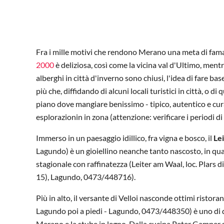
Fra i mille motivi che rendono Merano una meta di fama i
2000
è deliziosa, così come la vicina val d'Ultimo, ment
alberghi in città d'inverno sono chiusi, l'idea di fare ba
più che, diffidando di alcuni locali turistici in città, o d
piano dove mangiare benissimo - tipico, autentico e cura
esplorazionin in zona (attenzione: verificare i periodi di
Immerso in un paesaggio idillico, fra vigna e bosco, il
Le
Lagundo) è un gioiellino neanche tanto nascosto, in qua
stagionale con raffinatezza (Leiter am Waal, loc. Plars 
15), Lagundo, 0473/448716).
Più in alto, il versante di Velloi nasconde ottimi ristoranti
Lagundo poi a piedi - Lagundo, 0473/448350) è uno di q
Merano e la stube in legno. Dalla cucina Peter Gamper sf