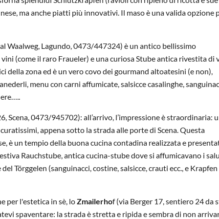
ennese, ma anche piatti più innovativi. Il maso è una valida opzione 
i dal Waalweg, Lagundo, 0473/447324) è un antico bellissimo
ni (come il raro Fraueler) e una curiosa Stube antica rivestita di 
ici della zona ed è un vero covo dei gourmand altoatesini (e non),
anederli, menu con carni affumicate, salsicce casalinghe, sanguinac
nere…..
6, Scena, 0473/945702): all’arrivo, l’impressione è straordinaria: 
 curatissimi, appena sotto la strada alle porte di Scena. Questa
se, è un tempio della buona cucina contadina realizzata e present
ggestiva Rauchstube, antica cucina-stube dove si affumicavano i sal
del Törggelen (sanguinacci, costine, salsicce, crauti ecc., e Krapfen
 per l'estetica in sè, lo
Zmailerho
f (via Berger 17, sentiero 24 da 
tevi spaventare: la strada è stretta e ripida e sembra di non arriva