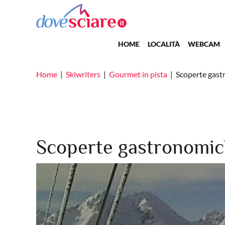
Salta al contenuto principale
Main navigation
HOME
LOCALITÀ
WEBCAM
Home
Skiwriters
Gourmet in pista
Scoperte gast
Scoperte gastronomic