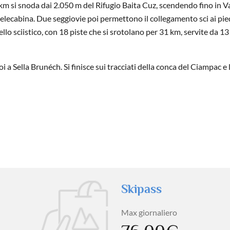
 6 km si snoda dai 2.050 m del Rifugio Baita Cuz, scendendo fino in V
 telecabina. Due seggiovie poi permettono il collegamento sci ai pie
ello sciistico, con 18 piste che si srotolano per 31 km, servite da 13
i a Sella Brunéch. Si finisce sui tracciati della conca del Ciampac e 
Skipass
Max giornaliero