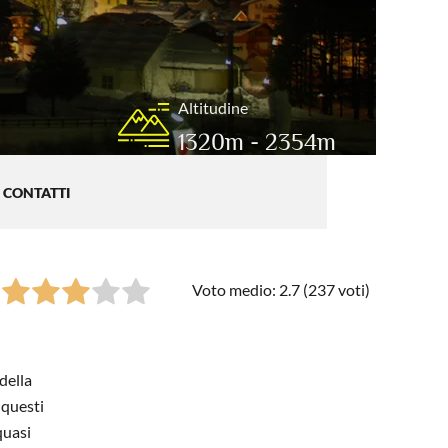
Altitudine
1320m - 2354m
CONTATTI
Voto medio: 2.7 (
237
voti)
della
 questi
quasi