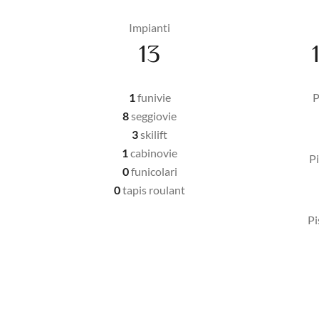
Impianti
13
1
funivie
P
8
seggiovie
3
skilift
1
cabinovie
Pi
0
funicolari
0
tapis roulant
Pi