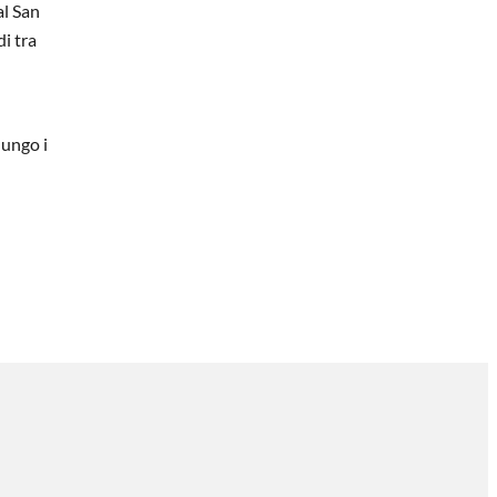
al San
di tra
lungo i