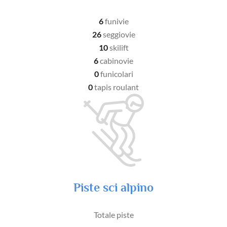
6
funivie
26
seggiovie
10
skilift
6
cabinovie
0
funicolari
0
tapis roulant
Piste sci alpino
Totale piste