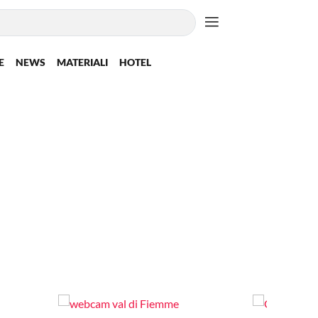
E
NEWS
MATERIALI
HOTEL