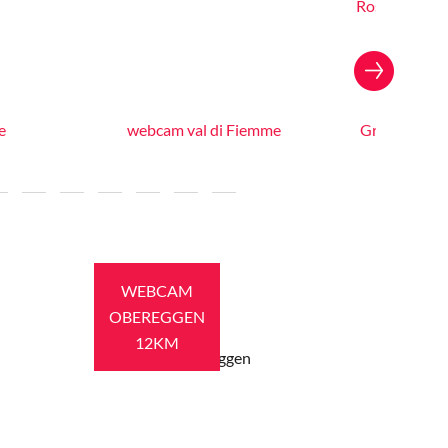
e
webcam val di Fiemme
Gruppo del 
WEBCAM
OBEREGGEN
12KM