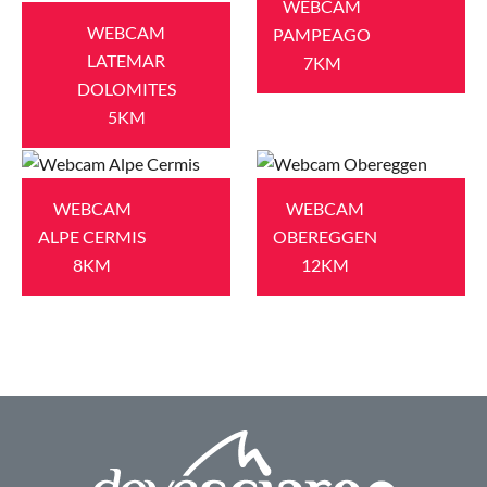
WEBCAM
WEBCAM
PAMPEAGO
LATEMAR
7KM
DOLOMITES
5KM
WEBCAM
WEBCAM
ALPE CERMIS
OBEREGGEN
8KM
12KM