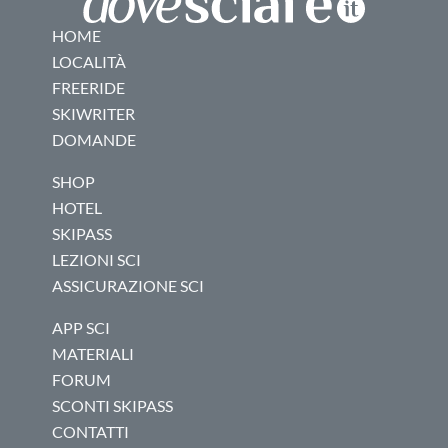
HOME
LOCALITÀ
FREERIDE
SKIWRITER
DOMANDE
SHOP
HOTEL
SKIPASS
LEZIONI SCI
ASSICURAZIONE SCI
APP SCI
MATERIALI
FORUM
SCONTI SKIPASS
CONTATTI