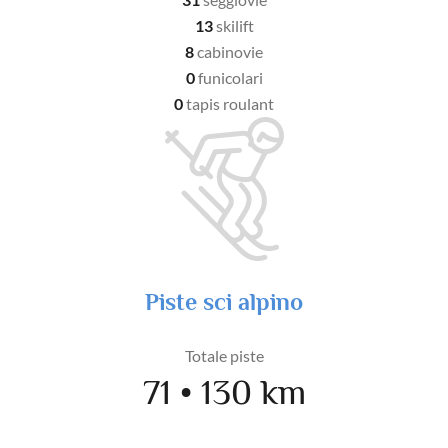
13
skilift
8
cabinovie
0
funicolari
0
tapis roulant
Piste sci alpino
Totale piste
71 • 130 km