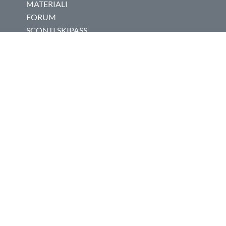
FREERIDE
SKIWRITER
DOMANDE
SHOP
HOTEL
SKIPASS
LEZIONI SCI
ASSICURAZIONE SCI
APP SCI
MATERIALI
FORUM
SCONTI SKIPASS
CONTATTI
BOLLETTINO NEVE PER IL TUO SITO
NOTIZIE PER IL TUO SITO