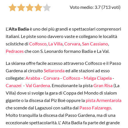
Voto medio: 3.7 (
713
voti)
L'
Alta Badia
è uno dei più grandi e spettacolari comprensori
italiani. Le piste sono davvero vaste e collegano le località
sciistiche di
Colfosco
,
La Villa
,
Corvara
,
San Cassiano
,
Pedraces
che con S. Leonardo formano Badia e La Val.
La skiarea offre facile accesso attraverso Colfosco e il Passo
Gardena al circuito
Sellaronda
ed alle stazioni ad esso
collegate:
Arabba
-
Corvara
-
Colfosco
-
Malga Ciapela
-
Canazei
-
Val Gardena
. Emozionante la pista
Gran Risa
(La
Villa) dove si svolge la gara di Coppa del Mondo di slalom
gigante o la discesa dal Piz Boè oppure la
pista Armentarola
che scende dal Lagazuoi con salita dal
Passo Falzarego
.
Molto tranquilla la discesa dal Passo Gardena, ma di una
eccezionale spettacolarità. L' Alta Badia fa parte del grande