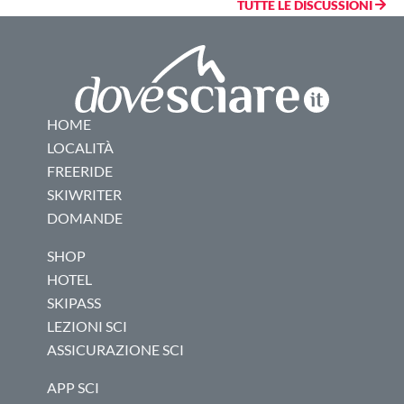
Alta Badia, impressioni, info e consigli
Ultimo commento: 29/01/2016
Albergo in Alta BAdia
Ultimo commento: 16/02/2008
notizie da la villa (alta badia)
Ultimo commento: 16/03/2007
Doposci in Alta Badia
Ultimo commento: 03/02/2007
Gran Risa. Bellissima
Ultimo commento: 16/11/2006
TUTTE LE DISCUSSIONI
HOME
LOCALITÀ