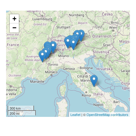
+
−
300 km
200 mi
Leaflet
| ©
OpenStreetMap contributors