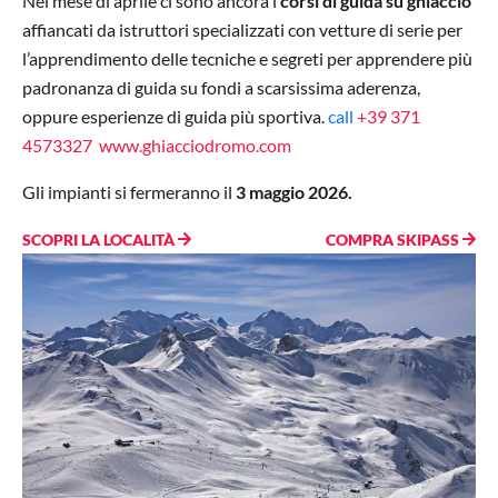
Nel mese di aprile ci sono ancora i
corsi di guida su ghiaccio
affiancati da istruttori specializzati con vetture di serie per
l’apprendimento delle tecniche e segreti per apprendere più
padronanza di guida su fondi a scarsissima aderenza,
oppure esperienze di guida più sportiva.
call
+39 371
4573327
www.ghiacciodromo.com
Gli impianti si fermeranno il
3 maggio 2026.
SCOPRI LA LOCALITÀ
COMPRA SKIPASS