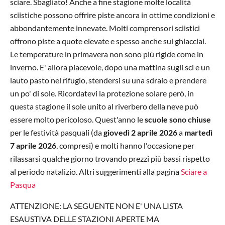
sciare. Sbagliato! Anche a fine stagione molte località
sciistiche possono offrire piste ancora in ottime condizioni e
abbondantemente innevate. Molti comprensori sciistici
offrono piste a quote elevate e spesso anche sui ghiacciai.
Le temperature in primavera non sono più rigide come in
inverno. E' allora piacevole, dopo una mattina sugli sci e un
lauto pasto nel rifugio, stendersi su una sdraio e prendere
un po' di sole. Ricordatevi la protezione solare però, in
questa stagione il sole unito al riverbero della neve può
essere molto pericoloso. Quest'anno le
scuole sono chiuse
per le festività pasquali (da
giovedì 2 aprile 2026
a
martedì
7 aprile 2026
, compresi) e molti hanno l'occasione per
rilassarsi qualche giorno trovando prezzi più bassi rispetto
al periodo natalizio. Altri suggerimenti alla pagina
Sciare a
Pasqua
ATTENZIONE: LA SEGUENTE NON E' UNA LISTA
ESAUSTIVA DELLE STAZIONI APERTE MA