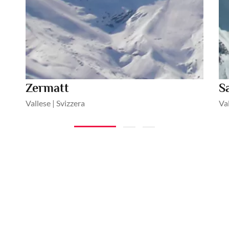
Zermatt
S
Vallese | Svizzera
Val