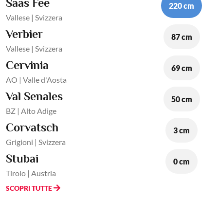
Saas Fee
220 cm
Vallese | Svizzera
Verbier
87 cm
Vallese | Svizzera
Cervinia
69 cm
AO | Valle d'Aosta
Val Senales
50 cm
BZ | Alto Adige
Corvatsch
3 cm
Grigioni | Svizzera
Stubai
0 cm
Tirolo | Austria
SCOPRI TUTTE